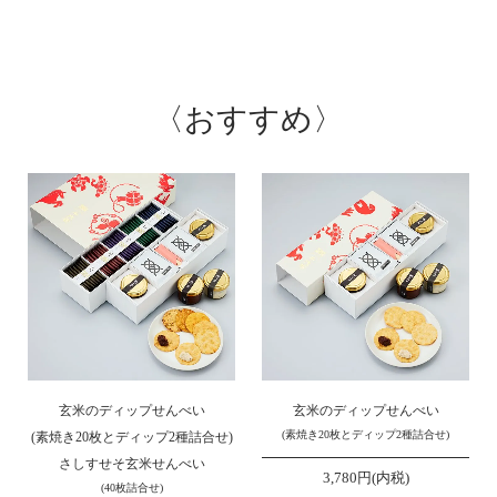
〈
おすすめ
〉
玄米のディップせんべい
玄米のディップせんべい
(素焼き20枚とディップ2種詰合せ)
(素焼き20枚とディップ2種詰合せ)
さしすせそ玄米せんべい
3,780円(内税)
(40枚詰合せ)