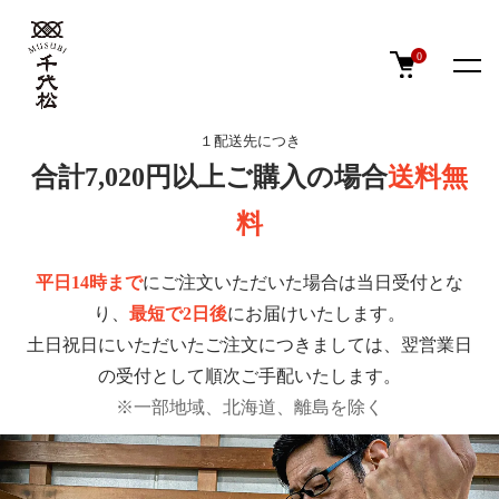
0
１配送先につき
合計7,020円以上ご購入の場合
送料無
料
平日14時まで
にご注文いただいた場合は当日受付とな
り、
最短で2日後
にお届けいたします。
土日祝日にいただいたご注文につきましては、翌営業日
の受付として順次ご手配いたします。
※一部地域、北海道、離島を除く