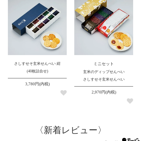
さしすせそ玄米せんべい 紺
ミニセット
(40枚詰合せ)
玄米のディップせんべい
さしすせそ玄米せんべい
3,780円(内税)
2,970円(内税)
〈
新着レビュー
〉