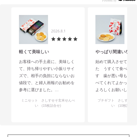
2026.8.1
2026.
軽くて美味しい
やっぱり間違いない
お客様への手土産に、美味しく
始めて購入させていた
て、持ち帰りやすい小振りサイ
た うすくて食べやす
ズで、相手の負担にならないお
す 歯が悪い母もおい
値段で、と婦人画報のお勧めを
べてくれてよかったで
参考に選びました。
よろしくお願いします
薄味で美味しく、玄米の健康感
ミニセット さしすせそ玄米せんべ
プチギフト さしすせそ
もあり、個別包装が適度な高級
い (15枚詰合せ)
い (10枚詰合せ
感。良いお土産になりました。