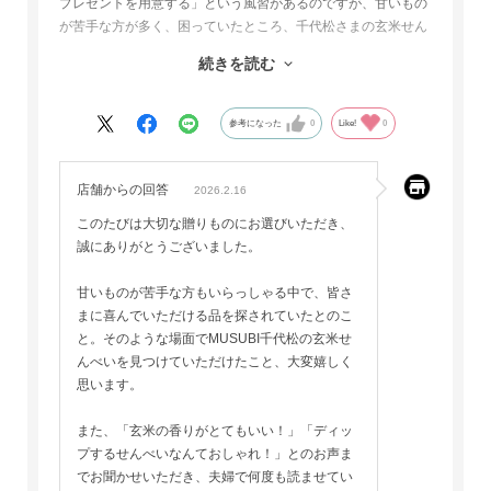
プレゼントを用意する」という風習があるのですが、甘いもの
が苦手な方が多く、困っていたところ、千代松さまの玄米せん
べいを知り、今回利用させていただきました。
続きを読む
『玄米の香りがとてもいい！』『ディップするせんべいなんて
おしゃれ！』と、男女問わず大変好評な感想をいただきまし
た！
参考になった
0
Like!
0
また利用させていただきたいと思います。
ありがとうございました！
店舗からの回答
2026.2.16
このたびは大切な贈りものにお選びいただき、
誠にありがとうございました。
甘いものが苦手な方もいらっしゃる中で、皆さ
まに喜んでいただける品を探されていたとのこ
と。そのような場面でMUSUBI千代松の玄米せ
んべいを見つけていただけたこと、大変嬉しく
思います。
また、「玄米の香りがとてもいい！」「ディッ
プするせんべいなんておしゃれ！」とのお声ま
でお聞かせいただき、夫婦で何度も読ませてい