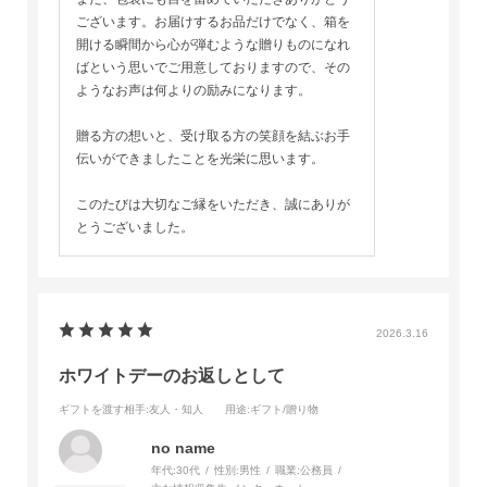
ございます。お届けするお品だけでなく、箱を
開ける瞬間から心が弾むような贈りものになれ
ばという思いでご用意しておりますので、その
ようなお声は何よりの励みになります。
贈る方の想いと、受け取る方の笑顔を結ぶお手
伝いができましたことを光栄に思います。
このたびは大切なご縁をいただき、誠にありが
とうございました。
2026.3.16
ホワイトデーのお返しとして
ギフトを渡す相手
:友人・知人
用途
:ギフト/贈り物
no name
年代:
30代
性別:
男性
職業:
公務員