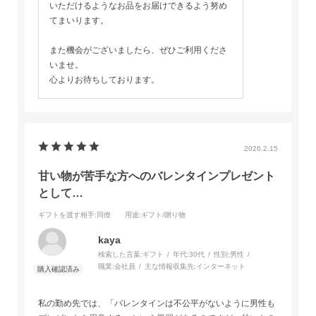
いただけるようなお品をお届けできるよう努め
てまいります。
また機会がございましたら、ぜひご利用くださ
いませ。
心よりお待ちしております。
2026.2.15
甘い物が苦手な方へのバレンタインプレゼント
として…
ギフトを渡す相手
:同僚
用途
:ギフト/贈り物
kaya
検索した言葉:
ギフト
年代:
30代
性別:
男性
職業:
会社員
主な情報収集先:
インターネット
私の勤め先では、「バレンタインは不公平がないように男性も