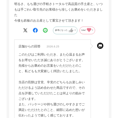
明るさ、もち運びの手軽さトータルで高品質の手土産と、いつ
もは手ごわい取引先のお客様から珍しくお褒めをいただきまし
た
今後も鉄板のお土産として重宝させて頂きます！
参考になった
0
Like!
0
店舗からの回答
2026.6.25
このたびはご利用いただき、また心温まるお声
をお寄せいただき誠にありがとうございます。
先様からお褒めのお言葉をいただけたとのこ
と、私どもも大変嬉しく拝読いたしました。
当店の煎餅は甘党、辛党のどちらもお楽しみい
ただけるよう詰め合わせた商品ですので、その
点を評価していただけたことは何よりの励みで
ございます。
また、パッケージや持ち運びのしやすさまでご
満足いただけたとのこと、細部に込めた想いが
伝わったようで嬉しく感じております。