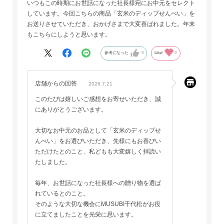
いつもこの時期にお世話になった社長様宛にお中元をセレクト
しています。今回こちらの商品「玄米のディップせんべい」を
お送りさせていただき、おかげさまで大変喜ばれました。年末
もこちらにしようと思います。
参考になった
0
Like!
0
店舗からの回答
2026.7.21
このたびは嬉しいご感想をお寄せいただき、誠
にありがとうございます。
大切なお中元のお品として「玄米のディップせ
んべい」をお選びいただき、先様にもお喜びい
ただけたとのこと、私どもも大変嬉しく拝読い
たしました。
毎年、お世話になった社長様への贈り物を選ば
れているとのこと。
そのような大切な機会にMUSUBI千代松がお役
に立てましたことを光栄に思います。