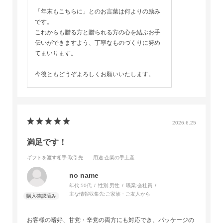
「年末もこちらに」とのお言葉は何よりの励み
です。
これからも贈る方と贈られる方の心を結ぶお手
伝いができますよう、丁寧なものづくりに努め
てまいります。
今後ともどうぞよろしくお願いいたします。
2026.6.25
満足です！
ギフトを渡す相手
:取引先
用途
:企業の手土産
no name
年代:
50代
性別:
男性
職業:
会社員
主な情報収集先:
ご家族・ご友人から
お客様の嗜好、甘党・辛党の両方にも対応でき、パッケージの