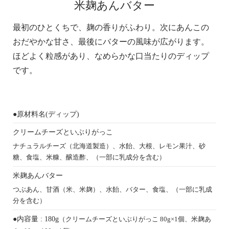
米麹あんバター
最初のひとくちで、麹の香りがふわり。次にあんこの
おだやかな甘さ、最後にバターの風味が広がります。
ほどよく粒感があり、なめらかな口当たりのディップ
です。
●原材料名(ディップ)
クリームチーズといぶりがっこ
ナチュラルチーズ（北海道製造）、水飴、大根、レモン果汁、砂
糖、食塩、米糠、醸造酢、（一部に乳成分を含む）
米麹あんバター
つぶあん、甘酒（米、米麹）、水飴、バター、食塩、（一部に乳成
分を含む）
●内容量 : 180g
（クリームチーズといぶりがっこ 80g×1個、米麹あ