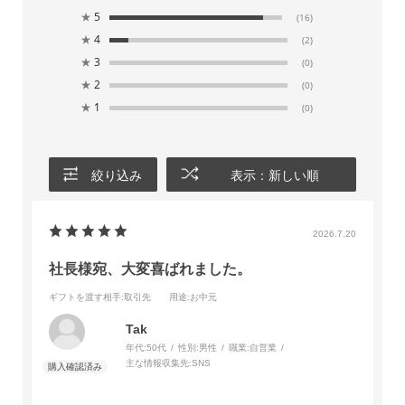
★
5
(16)
★
4
(2)
★
3
(0)
★
2
(0)
★
1
(0)
絞り込み
表示：新しい順
2026.7.20
社長様宛、大変喜ばれました。
ギフトを渡す相手
:取引先
用途
:お中元
Tak
年代:
50代
性別:
男性
職業:
自営業
主な情報収集先:
SNS