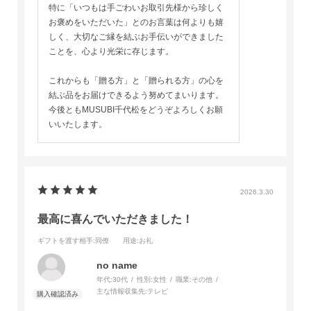
特に「いつもは手ごわいお取引先様から珍しく
お褒めをいただいた」とのお言葉は何よりも嬉
しく、大切なご縁を結ぶお手伝いができました
ことを、心より光栄に存じます。
これからも「贈る方」と「贈られる方」の心を
結ぶ品をお届けできるよう努めてまいります。
今後ともMUSUBI千代松をどうぞよろしくお願
いいたします。
2026.3.30
最高に喜んでいただきました！
ギフトを渡す相手
:同僚
用途
:お礼
no name
年代:
30代
性別:
女性
職業:
その他
主な情報収集先:
テレビ