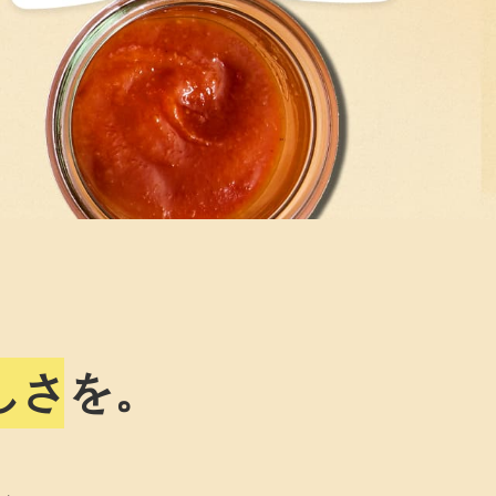
しさ
を。