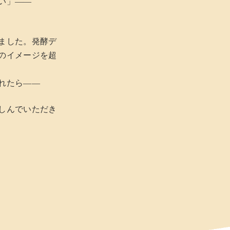
い」——
ました。発酵デ
のイメージを超
れたら——
しんでいただき