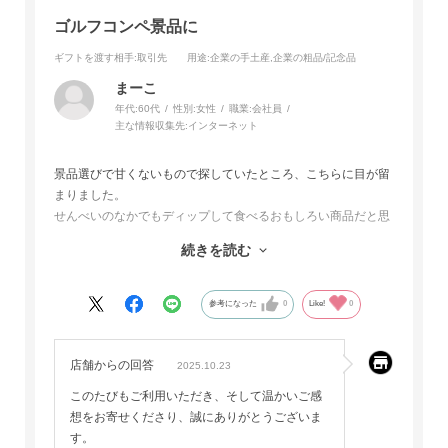
ゴルフコンペ景品に
ギフトを渡す相手
:取引先
用途
:企業の手土産,企業の粗品/記念品
まーこ
年代:
60代
性別:
女性
職業:
会社員
主な情報収集先:
インターネット
景品選びで甘くないもので探していたところ、こちらに目が留
まりました。
せんべいのなかでもディップして食べるおもしろい商品だと思
います。
続きを読む
数回リピートさせていただいています。
パッケージも品があり、サイズ感も程よく、手土産には最適で
す。
参考になった
0
Like!
0
店舗からの回答
2025.10.23
このたびもご利用いただき、そして温かいご感
想をお寄せくださり、誠にありがとうございま
す。