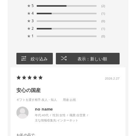
★
5
(2)
★
4
(1)
★
3
(0)
★
2
(1)
★
1
(0)
絞り込み
表示：新しい順
2026.2.27
安心の国産
ギフトを渡す相手
:友人・知人
用途
:お祝
no name
年代:
40代
性別:
女性
職業:
自営業
主な情報収集先:
インターネット
お礼の品で。