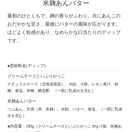
米麹あんバター
最初のひとくちで、麹の香りがふわり。次にあんこの
おだやかな甘さ、最後にバターの風味が広がります。
ほどよく粒感があり、なめらかな口当たりのディップ
です。
●原材料名(ディップ)
クリームチーズといぶりがっこ
ナチュラルチーズ（北海道製造）、水飴、大根、レモン果汁、砂
糖、食塩、米糠、醸造酢、（一部に乳成分を含む）
米麹あんバター
つぶあん、甘酒（米、米麹）、水飴、バター、食塩、（一部に乳成
分を含む）
●内容量 : 180g
（クリームチーズといぶりがっこ 80g×1個、米麹あ