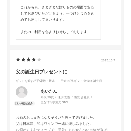
これからも、さまざまな贈りものの場面で安心
してお選びいただけるよう、一つひとつ心を込
めてお届けしてまいります。
またのご利用を心よりお待ちしております。
2025.10.7
父の誕生日プレゼントに
ギフトを渡す相手
:家族・親戚
用途
:お祝,ギフト/贈り物,誕生日
あいたん
年代:
30代
性別:
女性
職業:
会社員
主な情報収集先:
SNS
お酒のおつまみになりそうだと思って選びました。
父は日本酒、私はワインで一緒に楽しみました。
お酒がすすむディップで、意外にもおせんべい自体が香ばし