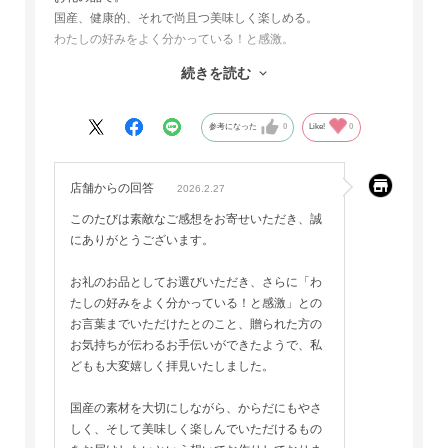
国産、健康的、それで尚且つ美味しく楽しめる。
わたしの好みをよく分かっている！と感激。
おせんべいだけでも美味しい。
続きを読む
余ったディップはパンに塗ったり
おつまみとして食べたり。お酒に合いますよ。
参考になった
0
Like!
0
店舗からの回答
2026.2.27
このたびは素敵なご感想をお寄せいただき、誠
にありがとうございます。
お礼のお品としてお選びいただき、さらに「わ
たしの好みをよく分かっている！と感激」との
お言葉までいただけたとのこと、贈られた方の
お気持ちが伝わるお手伝いができたようで、私
どもも大変嬉しく拝見いたしました。
国産の素材を大切にしながら、からだにもやさ
しく、そして美味しく楽しんでいただけるもの