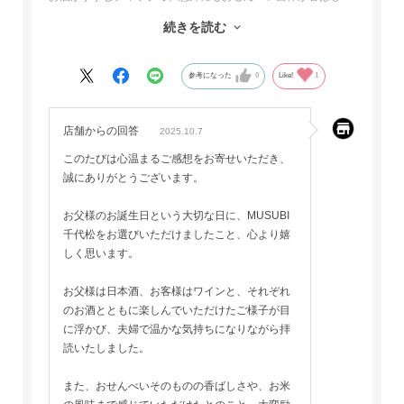
く、そのままでもとても美味しかったです。
続きを読む
お米の風味が感じられて日本酒にもぴったり。
父から「いい誕生日になった、ありがとう」と言ってもらえ
て、贈って本当によかったです。
参考になった
0
Like!
1
店舗からの回答
2025.10.7
このたびは心温まるご感想をお寄せいただき、
誠にありがとうございます。
お父様のお誕生日という大切な日に、MUSUBI
千代松をお選びいただけましたこと、心より嬉
しく思います。
お父様は日本酒、お客様はワインと、それぞれ
のお酒とともに楽しんでいただけたご様子が目
に浮かび、夫婦で温かな気持ちになりながら拝
読いたしました。
また、おせんべいそのものの香ばしさや、お米