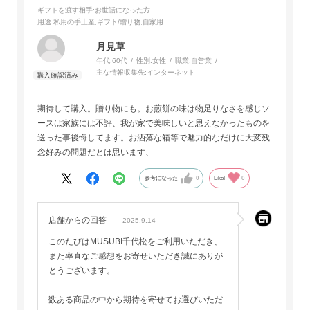
ギフトを渡す相手
:お世話になった方
用途
:私用の手土産,ギフト/贈り物,自家用
月見草
年代:
60代
性別:
女性
職業:
自営業
主な情報収集先:
インターネット
期待して購入。贈り物にも。お煎餅の味は物足りなさを感じソ
ースは家族には不評、我が家で美味しいと思えなかったものを
送った事後悔してます。お洒落な箱等で魅力的なだけに大変残
念好みの問題だとは思います、
参考になった
0
Like!
0
店舗からの回答
2025.9.14
このたびはMUSUBI千代松をご利用いただき、
また率直なご感想をお寄せいただき誠にありが
とうございます。
数ある商品の中から期待を寄せてお選びいただ