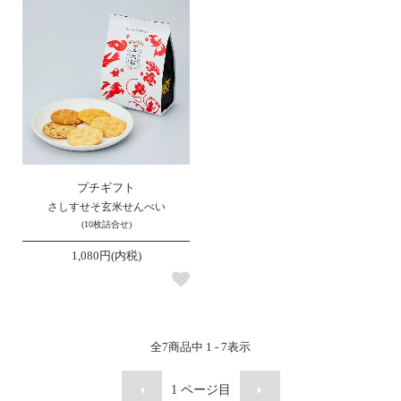
プチギフト
さしすせそ玄米せんべい
(10枚詰合せ)
1,080円(内税)
全
7
商品中
1 - 7
表示
1
ページ目