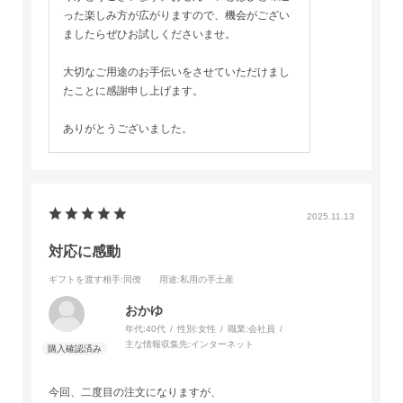
った楽しみ方が広がりますので、機会がござい
ましたらぜひお試しくださいませ。
大切なご用途のお手伝いをさせていただけまし
たことに感謝申し上げます。
ありがとうございました。
2025.11.13
対応に感動
ギフトを渡す相手
:同僚
用途
:私用の手土産
おかゆ
年代:
40代
性別:
女性
職業:
会社員
主な情報収集先:
インターネット
今回、二度目の注文になりますが、