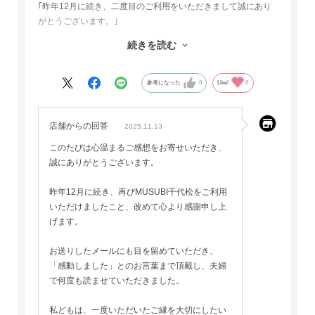
｢昨年12月に続き、二度目のご利用をいただきまして誠にあり
がとうございます。｣
というメールが届いて、感動しました。
続きを読む
顧客情報をしっかり管理していることと、心に寄り添う文章に
企業全体の良さを感じました。
参考になった
0
Like!
0
もちろん、品物、梱包ともに申し分ないです。また利用したい
と思っています。
店舗からの回答
2025.11.13
このたびは心温まるご感想をお寄せいただき、
誠にありがとうございます。
昨年12月に続き、再びMUSUBI千代松をご利用
いただけましたこと、改めて心より感謝申し上
げます。
お送りしたメールにも目を留めていただき、
「感動しました」とのお言葉まで頂戴し、夫婦
で何度も読ませていただきました。
私どもは、一度いただいたご縁を大切にしたい