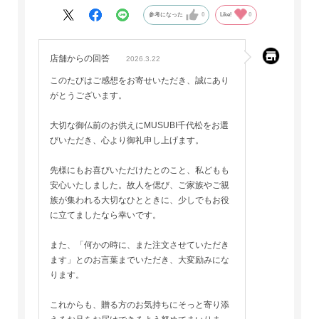
参考になった
0
Like!
0
店舗からの回答
2026.3.22
このたびはご感想をお寄せいただき、誠にあり
がとうございます。
大切な御仏前のお供えにMUSUBI千代松をお選
びいただき、心より御礼申し上げます。
先様にもお喜びいただけたとのこと、私どもも
安心いたしました。故人を偲び、ご家族やご親
族が集われる大切なひとときに、少しでもお役
に立てましたなら幸いです。
また、「何かの時に、また注文させていただき
ます」とのお言葉までいただき、大変励みにな
ります。
これからも、贈る方のお気持ちにそっと寄り添