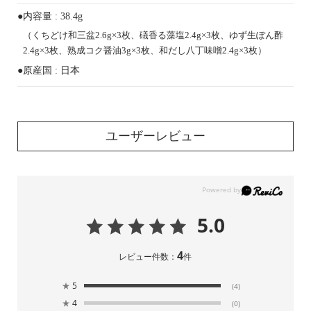
●内容量 : 38.4g
（くちどけ和三盆2.6g×3枚、礒香る藻塩2.4g×3枚、ゆず生ぽん酢
2.4g×3枚、熟成コク醤油3g×3枚、和だし八丁味噌2.4g×3枚）
●原産国 : 日本
ユーザーレビュー
5.0
4
レビュー件数：
件
★
5
(4)
★
4
(0)