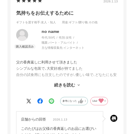
2026.1.13
気持ちをお伝えするために
ギフトを渡す相手
:友人・知人
用途
:ギフト/贈り物,その他
no name
年代:
50代
性別:
女性
職業:
パート・アルバイト
主な情報収集先:
インターネット
父の香典返しに利用させて頂きました
シンプルな包装で､大変好感が持てました
自分の試食用にも注文したのですが､優しい味で､どなたにも安
心して召し上がって頂ける時思いました
続きを読む
次回はディップの購入もしてみたいと思います
ありがとうございました
参考になった
1
Like!
0
店舗からの回答
2026.1.13
このたびはお父様の香典返しのお品にお選びい