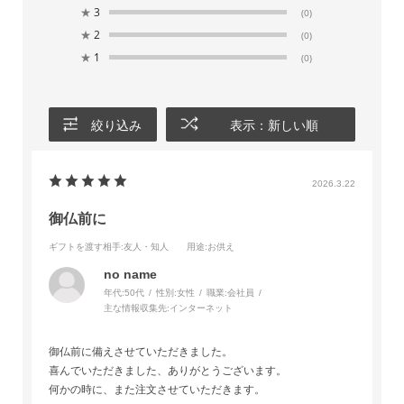
★
3
(0)
★
2
(0)
★
1
(0)
絞り込み
表示：新しい順
2026.3.22
御仏前に
ギフトを渡す相手
:友人・知人
用途
:お供え
no name
年代:
50代
性別:
女性
職業:
会社員
主な情報収集先:
インターネット
御仏前に備えさせていただきました。
喜んでいただきました、ありがとうございます。
何かの時に、また注文させていただきます。