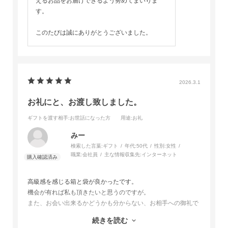
えるお品をお届けできるよう努めてまいりま
す。
このたびは誠にありがとうございました。
2026.3.1
お礼にと、お渡し致しました。
ギフトを渡す相手
:お世話になった方
用途
:お礼
みー
検索した言葉:
ギフト
年代:
50代
性別:
女性
職業:
会社員
主な情報収集先:
インターネット
高級感を感じる箱と袋が良かったです。
機会が有れば私も頂きたいと思うのですが。
また、お会い出来るかどうかも分からない、お相手への御礼で
したので、お味の感想は残念ながら聞くことは出来ないかも？
続きを読む
しれません。