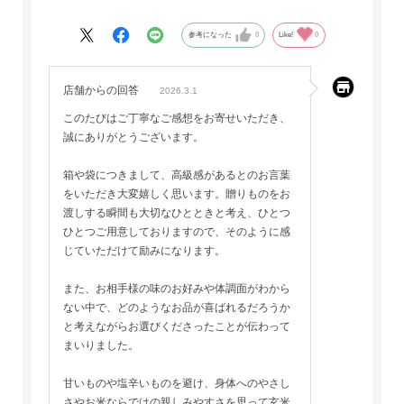
味の好みや、体調面が不明でしたので、甘い物や塩辛い物を避
けたいと思い、探しました。
参考になった
0
Like!
0
体に優しいであろう、珍しい玄米のお煎餅なら、お米の高騰も
ありますし、喜んで頂けるのではないかと思い、選びました。
店舗からの回答
2026.3.1
このたびはご丁寧なご感想をお寄せいただき、
誠にありがとうございます。
箱や袋につきまして、高級感があるとのお言葉
をいただき大変嬉しく思います。贈りものをお
渡しする瞬間も大切なひとときと考え、ひとつ
ひとつご用意しておりますので、そのように感
じていただけて励みになります。
また、お相手様の味のお好みや体調面がわから
ない中で、どのようなお品が喜ばれるだろうか
と考えながらお選びくださったことが伝わって
まいりました。
甘いものや塩辛いものを避け、身体へのやさし
さやお米ならではの親しみやすさを思って玄米