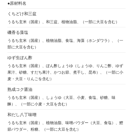
●原材料名
くちどけ和三盆
うるち玄米（国産）、和三盆、植物油脂、（一部に大豆を含む）
磯香る藻塩
うるち玄米（国産）、植物油脂、食塩、海藻（ホンダワラ）、（一
部に大豆を含む）
ゆず生ぽん酢
うるち玄米（国産）、ぽん酢しょうゆ（しょうゆ、りんご酢、ゆず
果汁、砂糖、すだち果汁、かつお節、煮干し、昆布）、（一部に小
麦・大豆・りんごを含む）
熟成コク醤油
うるち玄米（国産）、しょうゆ（大豆、小麦、食塩、砂糖、味
醂）、（一部に小麦・大豆を含む）
和だし八丁味噌
うるち玄米（国産）、植物油脂、味噌パウダー（大豆、食塩）、鰹
節パウダー、粉糖、（一部に大豆を含む）