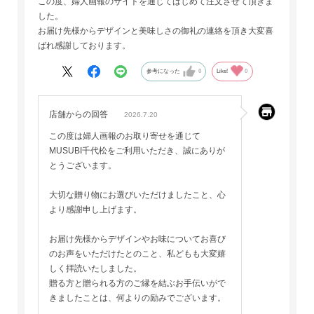
この度、婦人画報のサイトを通じてはじめて注文させて頂きま
した。
お届け先様からデザインと美味しさの御礼の連絡を頂き大変喜
ばれ感謝しております。
参考になった
0
Like!
0
店舗からの回答
2026.7.20
この度は婦人画報のお取り寄せを通じて
MUSUBI千代松をご利用いただき、誠にありが
とうございます。
大切な贈り物にお選びいただけましたこと、心
より感謝申し上げます。
お届け先様からデザインやお味についてお喜び
のお声をいただけたとのこと、私どもも大変嬉
しく拝読いたしました。
贈る方と贈られる方のご縁を結ぶお手伝いがで
きましたことは、何よりの励みでございます。