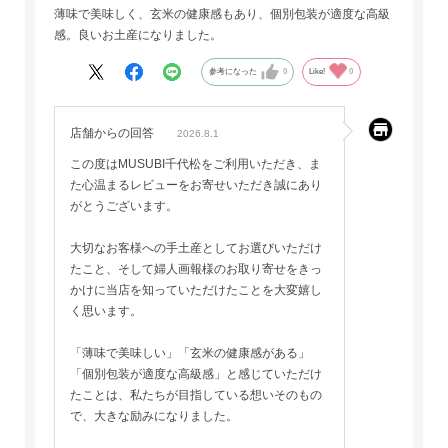
薄味で美味しく、玄米の健康感もあり、個別包装が適度な高級
感。良いお土産になりました。
参考になった
0
Like!
0
店舗からの回答
2026.8.1
この度はMUSUBI千代松をご利用いただき、ま
た心温まるレビューをお寄せいただき誠にあり
がとうございます。
大切なお客様への手土産としてお選びいただけ
たこと、そして婦人画報様のお取り寄せをきっ
かけに当店を知っていただけたことを大変嬉し
く思います。
「薄味で美味しい」「玄米の健康感がある」
「個別包装が適度な高級感」と感じていただけ
たことは、私たちが目指している想いそのもの
で、大きな励みになりました。