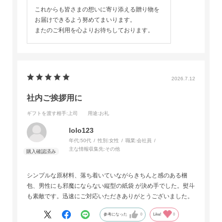
これからも皆さまの想いに寄り添える贈り物を
お届けできるよう努めてまいります。
またのご利用を心よりお待ちしております。
2026.7.12
社内ご挨拶用に
ギフトを渡す相手
:上司
用途
:お礼
lolo123
年代:
50代
性別:
女性
職業:
会社員
主な情報収集先:
その他
シンプルな原材料、落ち着いていながらきちんと感のある梱
包、男性にも邪魔にならない縦型の紙袋 が決め手でした。熨斗
も素敵です。迅速にご対応いただきありがとうございました。
参考になった
0
Like!
0