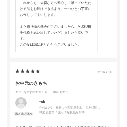
これからも、大切な方へ安心して贈っていただ
ける品をお届けできるよう、一つひとつ丁寧に
お作りしてまいります。
また贈り物の機会がございましたら、MUSUBI
千代松を思い出していただけましたら幸いで
す。
この度は誠にありがとうございました。
2026.7.19
お中元のきもち
ギフトを渡す相手
:取引先
用途
:お中元
tak
年代:
50代
検索した言葉:
個包装
性別:
男性
職業:
自営業
主な情報収集先:
SNS