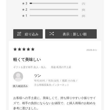
★
3
(1)
★
2
(0)
★
1
(0)
絞り込み
表示：新しい順
2026.8.1
軽くて美味しい
ギフトを渡す相手
:友人・知人
用途
:私用の手土産
ツン
年代:
60代
性別:
女性
職業:
その他
主な情報収集先:
インターネット
お客様への手土産に、美味しくて、持ち帰りやすい小振りサイ
ズで、相手の負担にならないお値段で、と婦人画報のお勧めを
参考に選びました。