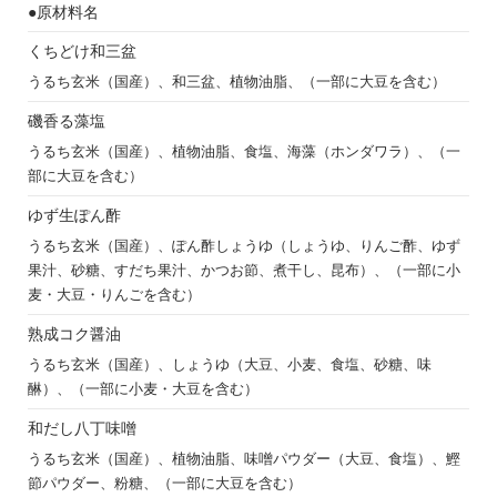
●原材料名
くちどけ和三盆
うるち玄米（国産）、和三盆、植物油脂、（一部に大豆を含む）
磯香る藻塩
うるち玄米（国産）、植物油脂、食塩、海藻（ホンダワラ）、（一
部に大豆を含む）
ゆず生ぽん酢
うるち玄米（国産）、ぽん酢しょうゆ（しょうゆ、りんご酢、ゆず
果汁、砂糖、すだち果汁、かつお節、煮干し、昆布）、（一部に小
麦・大豆・りんごを含む）
熟成コク醤油
うるち玄米（国産）、しょうゆ（大豆、小麦、食塩、砂糖、味
醂）、（一部に小麦・大豆を含む）
和だし八丁味噌
うるち玄米（国産）、植物油脂、味噌パウダー（大豆、食塩）、鰹
節パウダー、粉糖、（一部に大豆を含む）