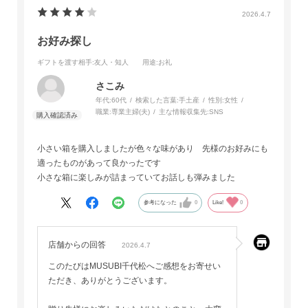
2026.4.7
お好み探し
ギフトを渡す相手
:友人・知人
用途
:お礼
さこみ
年代:
60代
検索した言葉:
手土産
性別:
女性
職業:
専業主婦(夫)
主な情報収集先:
SNS
小さい箱を購入しましたが色々な味があり 先様のお好みにも
適ったものがあって良かったです
小さな箱に楽しみが詰まっていてお話しも弾みました
参考になった
0
Like!
0
店舗からの回答
2026.4.7
このたびはMUSUBI千代松へご感想をお寄せい
ただき、ありがとうございます。