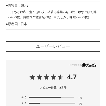
●内容量 : 38.4g
（くちどけ和三盆2.6g×3枚、礒香る藻塩2.4g×3枚、ゆず生ぽん酢
2.4g×3枚、熟成コク醤油3g×3枚、和だし八丁味噌2.4g×3枚）
●原産国 : 日本
ユーザーレビュー
4.7
21
レビュー件数：
件
★
5
(15)
★
4
(5)