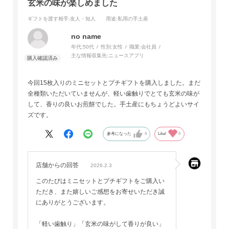
玄米の味が楽しめました
ギフトを渡す相手
:友人・知人
用途
:私用の手土産
no name
年代:
50代
性別:
女性
職業:
会社員
主な情報収集先:
ニュースアプリ
今回15枚入りのミニセットとプチギフトを購入しました。まだ
全種類いただいていませんが、軽い歯触りでとても玄米の味が
して、香りの良いお煎餅でした。手土産にもちょうどよいサイ
ズです。
参考になった
0
Like!
0
店舗からの回答
2026.2.3
このたびはミニセットとプチギフトをご購入い
ただき、また嬉しいご感想をお寄せいただき誠
にありがとうございます。
「軽い歯触り」「玄米の味がして香りが良い」