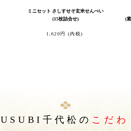
ミニセット さしすせそ玄米せんべい
(15枚詰合せ)
(
1,620円 (内税)
USUBI千代松の
こだわ