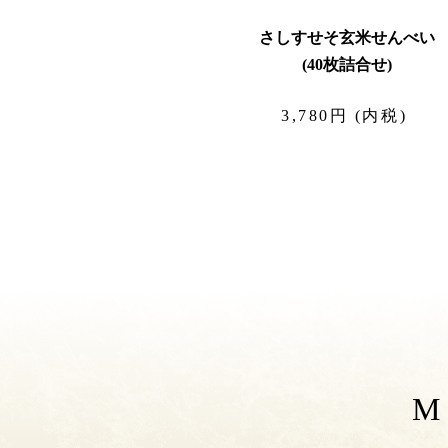
さしすせそ玄米せんべい
(40枚詰合せ)
3,780円 (内税)
M