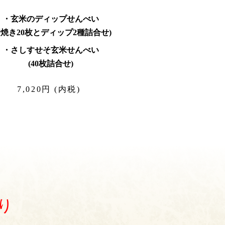
・玄米のディップせんべい
素焼き20枚とディップ2種詰合せ)
・さしすせそ玄米せんべい
(40枚詰合せ)
7,020円 (内税)
り